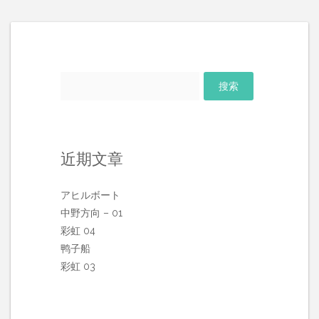
搜
索：
近期文章
アヒルボート
中野方向 – 01
彩虹 04
鸭子船
彩虹 03