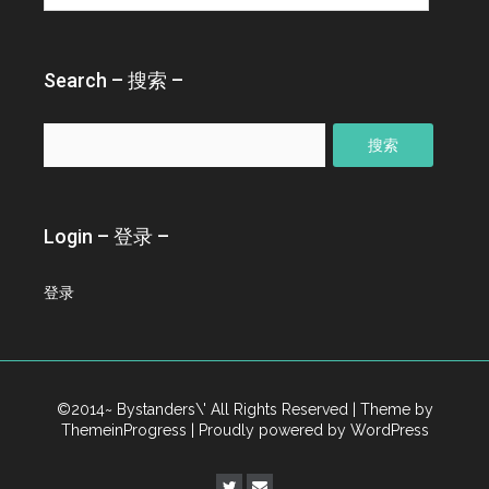
归
档
–
Search – 搜索 –
搜
索：
Login – 登录 –
登录
©2014~ Bystanders\' All Rights Reserved
| Theme by
ThemeinProgress
| Proudly powered by WordPress