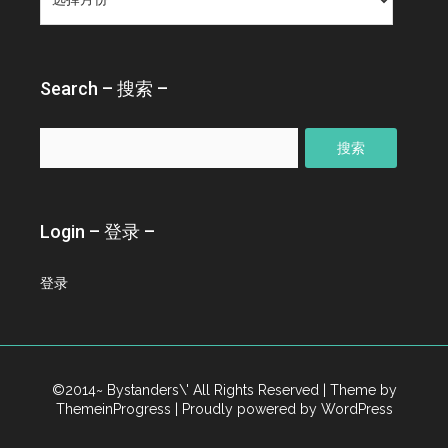
–
归
档
–
Search – 搜索 –
搜
索：
Login – 登录 –
登录
©2014~ Bystanders\' All Rights Reserved
| Theme by
ThemeinProgress
| Proudly powered by WordPress