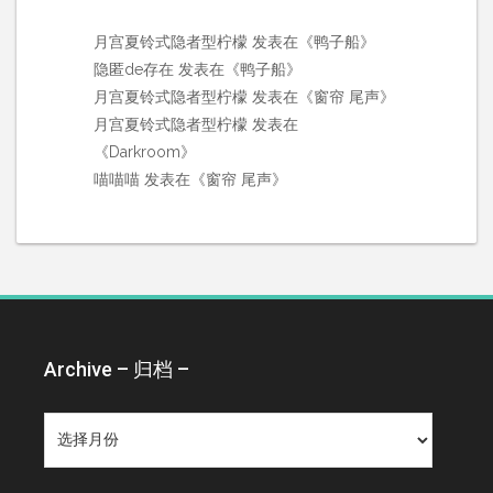
月宫夏铃式隐者型柠檬
发表在《
鸭子船
》
隐匿de存在
发表在《
鸭子船
》
月宫夏铃式隐者型柠檬
发表在《
窗帘 尾声
》
月宫夏铃式隐者型柠檬
发表在
《
Darkroom
》
喵喵喵
发表在《
窗帘 尾声
》
Archive – 归档 –
Archive
–
归
档