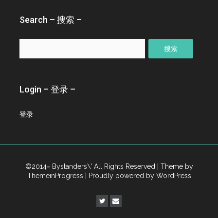
–
Search – 搜索 –
搜
索：
Login – 登录 –
登录
©2014~ Bystanders\' All Rights Reserved
| Theme by
ThemeinProgress
| Proudly powered by WordPress