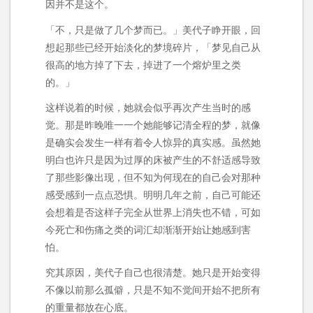
因并不是这个。
「不，只是做了几个梦而已。」美代子睁开眼，回
想起那些已经开始淡化的梦境碎片，「梦见自己从
很高的地方掉了下去，掉进了一个熔炉里之类
的。」
这样说着的时候，她就会似乎再次产生当时的感
觉。那是昨晚唯一一个她能够记清全程的梦，就像
是确实会发生一样有着令人惊异的真实感。虽然她
明白也许只是因为过厚的床被产生的不舒适感导致
了那些影像出现，但不知为何现在的自己会对那种
感受感到一点点恐惧。明明几年之前，自己可能还
会想着是否这样子完全从世界上消失也不错，可如
今死亡和伤痛之类的词汇却渐渐开始让她感到害
怕。
究其原因，美代子自己也很清楚。她只是开始变得
不像以前那么孤僻，只是不知不觉间开始不把所有
的重量都放在心底。