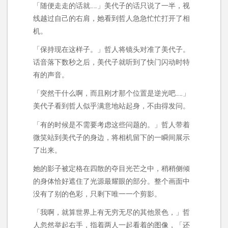
「随便走走的话就……」美代子的话只说了一半，视
线越过自己的右肩，她看到哲人急急忙忙打开了相
机。
「保持现在这样子。」哲人将镜头对准了美代子。
话音落下数秒之后，美代子就听到了快门闪动时特
有的声音。
「突然干什么啊，而且刚才那个位置是逆光吧……」
美代子看到哲人似乎满意地站起身，不由得发问。
「有的时候是不需要考虑这些问题的。」哲人带着
微笑站到美代子的身边，将相机留下的一瞬间展示
了出来。
她的影子被定格在四散的夺目光芒之中，稍稍侧倾
的身体恰好遮住了光源最耀眼的部分。整个画面中
没有了别的色彩，只剩下唯一一个剪影。
「我啊，就算世界上有无穷无尽的其他景色，」哲
人忽然举起右手，指着两人一起看着的图像，「还