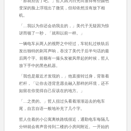
「那就别去了吧。」哲人因为日光而显得有些颜色
变深的脸上浮现出了微笑，但却依然没有放下相
机。
「……我以为你还会劝我去的，」美代子无疑因为惊
讶而顿了一秒，「就和以前一样。」
一辆电车从两人的视野之中经过，车轮轧过铁轨后
发出独特的刺耳声响，吞没了美代子后半句话的最
后两个字。前额有一撮头发被风带起的时候，哲人
放下手中的黑色机器。
「我也是最近才发现的，」他直接转过身，背靠着
栏杆，「让你去违背意愿去融入那样的环境，还不
如留在你觉得自己应该在的地方。」
「……之类的。」哲人扭过头看着渐渐远去的电车
尾，自言自语一般地补充了几个字。
哲人住着的小公寓离铁路线很近，通勤电车每隔几
分钟就会将声音传到二楼的小房间附近。一开始的