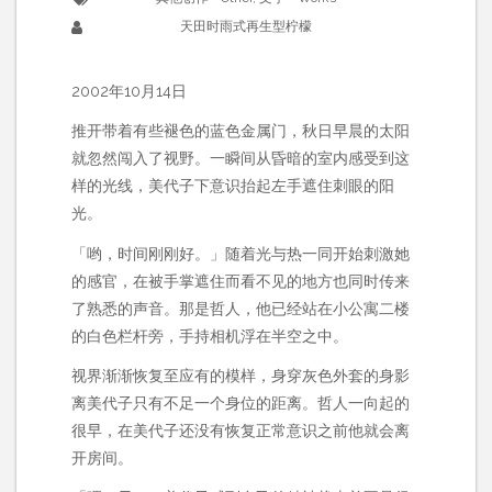
天田时雨式再生型柠檬
2002年10月14日
推开带着有些褪色的蓝色金属门，秋日早晨的太阳
就忽然闯入了视野。一瞬间从昏暗的室内感受到这
样的光线，美代子下意识抬起左手遮住刺眼的阳
光。
「哟，时间刚刚好。」随着光与热一同开始刺激她
的感官，在被手掌遮住而看不见的地方也同时传来
了熟悉的声音。那是哲人，他已经站在小公寓二楼
的白色栏杆旁，手持相机浮在半空之中。
视界渐渐恢复至应有的模样，身穿灰色外套的身影
离美代子只有不足一个身位的距离。哲人一向起的
很早，在美代子还没有恢复正常意识之前他就会离
开房间。