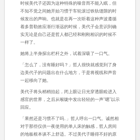
时候美代子还因为这种特殊的噪音而不能入眠，但
不知不觉之间她开始习惯于车轮滚过铁轨缝隙的时
候发出的声响。也就是在再一次听着这种声波遵循
着多普勒效应渐行渐远的时候，美代子会意识到确
实无论是自己还是哲人都已经和刚刚相识的时候不
一样了。
她将上半身探出栏杆之外，试着深吸了一口气。
「怎么了，没有睡好吗？」哲人很快就感觉到了身
边美代子的问题出在什么地方，于是将视线和声音
一起移向了她。
美代子将头稍稍抬起，闭上眼让日光穿透眼睑进入
感官的世界，之后从喉咙中发出轻轻的一声“嗯”以示
回应。
「果然还是习惯不了吗…」哲人呼出一口气。诚然相
对于那些仅供一夜使用的单人床的触感，哲人房间
的地板根本谈不上舒适。不过美代子睡得不好的原