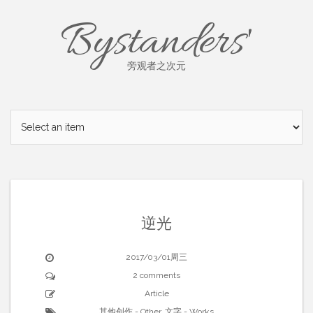
Skip
Bystanders'
to
content
旁观者之次元
逆光
2017/03/01周三
2 comments
Article
其他创作 - Other
,
文字 - Works