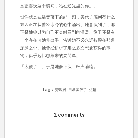
是更喜欢这个瞬间，站在逆光里的你。」
也许就是在话音落下的那一刻，美代子感到有什么
东西正在从曾经冰冷的心中涌出。她意识到了，那
正是她曾以为自己不会触及到的温暖。终于还是有
一个存在向她伸出手，告诉她不必永远被锁在那道
深渊之中。她曾经祈求了那么多次想要获得的事
物，似乎远比想象来的要简单。
「太傻了……」于是她低下头，轻声喃喃。
Tags:
,
,
旁观者
田谷美代子
短篇
2 comments