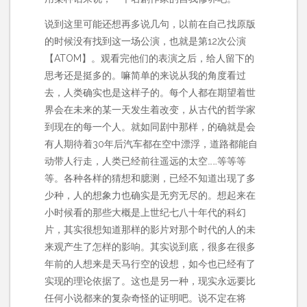
说到这里可能还想再多说几句，以前在自己找原版
的时候没有找到这一场公演，也就是第12次公演
【ATOM】。观看完他们的表演之后，给人留下的
思考还是挺多的。嘛简单的来说从我的角度看过
去，人类确实也是这样子的。每个人都在期望着世
界会在未来的某一天发生着改变，从古代的哲学家
到现在的每一个人。就如同剧中那样，的确就是会
有人期待着30年后汽车都在空中漂浮，道路都能自
动带人行走，人类已经前往遥远的太空……等等等
等。各种各样的猜想和臆测，已经不知道出现了多
少种，人的想象力也确实是无穷无尽的。想起来在
小时候看的那些大概是上世纪七八十年代的科幻
片，其实很想知道那样的影片对那个时代的人的未
来观产生了怎样的影响。其实说到底，很多在很多
年前的人想来是天马行空的设想，如今也已经有了
实现的理论依据了。这也是另一种，现实永远要比
任何小说都来的复杂奇怪的证明吧。说不定在将