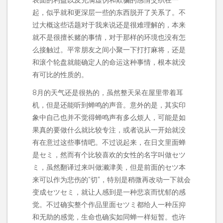
起，似乎就和更深层一些的东西脱开了关系了。不
过大概这些话题对于我来说还是很难理解的，本来
就不是很擅长赌的事情，对于那样的环境也没有怎
么接触过。平常朋友之间小聚一下打打麻将，还是
和滚个轮盘就能确定人的命运这种事情，根本就没
有可比的性质的。
8月的天气还是很热的，虽然整天呆在屋里带着耳
机，但是还能听到蝉鸣的声音。意外的是，其实印
象中自己也并不觉得蝉鸣声有多么烦人，可能是如
果真的要做什么就比较专注，或者说从一开始就没
有在意过这些事情吧。不过说起来，在日文里面蝉
是セミ，然而有个比较喜欢的女性的名字叫做セツ
ミ，虽然翻译过来叫做濑津美，但是前面的セツ本
来可以作为悲伤的“切”，特别是稍微再改动一下就会
变成セツセミ，就让人感到是一种悲哀而忧郁的感
觉。不过确实整个作品里面セツミ都给人一种压抑
和无助的感觉，生命也确实如同蝉一样短暂。也许