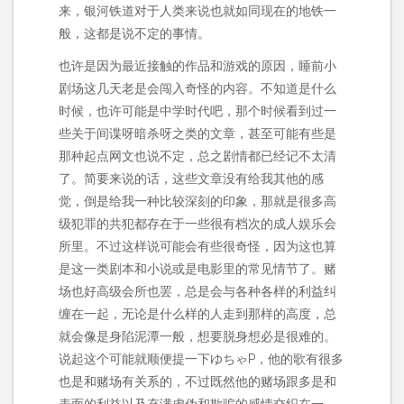
来，银河铁道对于人类来说也就如同现在的地铁一
般，这都是说不定的事情。
也许是因为最近接触的作品和游戏的原因，睡前小
剧场这几天老是会闯入奇怪的内容。不知道是什么
时候，也许可能是中学时代吧，那个时候看到过一
些关于间谍呀暗杀呀之类的文章，甚至可能有些是
那种起点网文也说不定，总之剧情都已经记不太清
了。简要来说的话，这些文章没有给我其他的感
觉，倒是给我一种比较深刻的印象，那就是很多高
级犯罪的共犯都存在于一些很有档次的成人娱乐会
所里。不过这样说可能会有些很奇怪，因为这也算
是这一类剧本和小说或是电影里的常见情节了。赌
场也好高级会所也罢，总是会与各种各样的利益纠
缠在一起，无论是什么样的人走到那样的高度，总
就会像是身陷泥潭一般，想要脱身想必是很难的。
说起这个可能就顺便提一下ゆちゃP，他的歌有很多
也是和赌场有关系的，不过既然他的赌场跟多是和
表面的利益以及充满虚伪和欺骗的感情交织在一