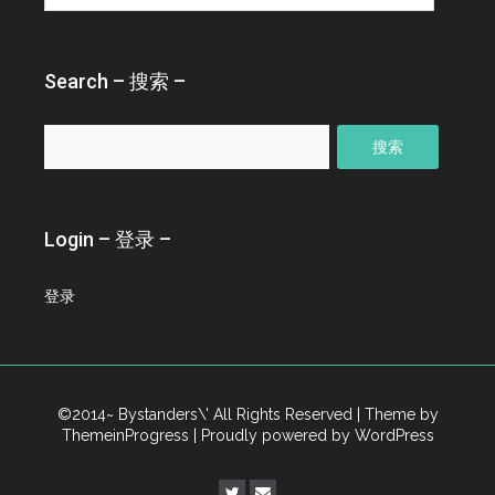
归
档
–
Search – 搜索 –
搜
索：
Login – 登录 –
登录
©2014~ Bystanders\' All Rights Reserved
| Theme by
ThemeinProgress
| Proudly powered by WordPress