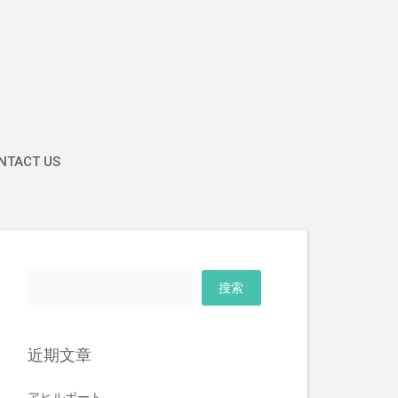
TACT US
搜
索：
近期文章
アヒルボート