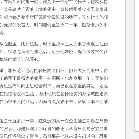
，在出生时的那一刻，作为上一代家主的长子，他就获得
一直是这片广袤的土地的领主，直接领受着仅次于皇家规
的领地都是整个帝国最富饶最繁盛的地区，这在让其他领
的无形的发言力。时间流转至这个二十年，图斯卡尔的出
地。
放在眼里，比起这些，城堡里那棵巨大的银杏树很是让他
久。特别是秋天到来之后，对于他来说，母亲送过来的任
掉落的黄叶让他开心。
事，相反这让他过的轻松而又自在。但在大人的眼中，作
了他手下最得力的家臣，在图斯卡尔九岁那一年，开始指
再也没有时间去过银杏树下，而是跟在家臣的身边，走在
在拒绝着这种生活，因此他想过各种拙劣的办法试图逃离
作为继承人的命运，因而再次安静下来，从家臣那里渐渐
但是十五岁那一年，在久违的某一次企图翻过高墙逃离繁
的密谈。那是只属于阴谋者的谈论，从背后刺向家族的毒
佛已经浮现出了影像，虽然那是他从来没有想过的，恐惧