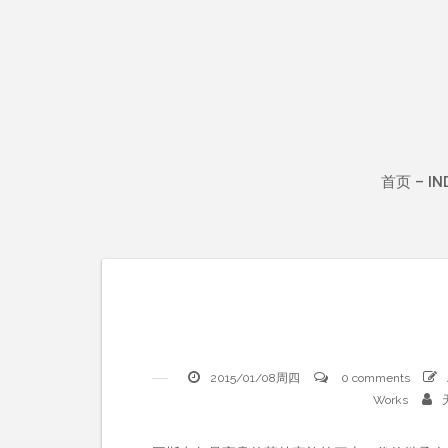
Skip
to
content
首页 – IN
2015/01/08周四
0 comments
Works