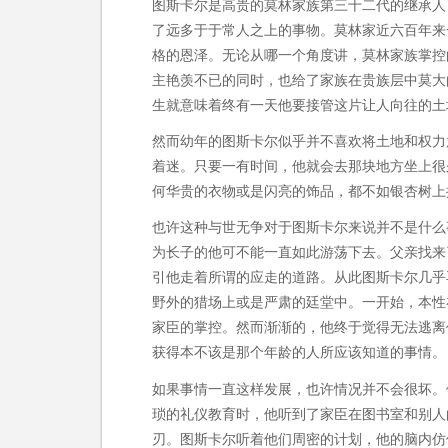
图斯卡尔是高贵的莫林家族第三十二代的继承人
了远多于于常人之上的事物。莫林家近六百年来
格的恩泽。无论从哪一个角度讲，莫林家族掌控
主艳羡不已的同时，也给了家族在贵族层中莫大
生就意味着终有一天他要接管这片让人向往的土
然而幼年的图斯卡尔似乎并不喜欢将土地和权力
着迷。只要一有时间，他就会去那块地方坐上很
何华贵的衣物或是闪亮的饰品，都不如银杏树上
也许这种与世无争对于图斯卡尔来说并不是什么
为长子的他可不能一直如此游荡下去。父亲找来
引他走着所谓的应走的道路。从此图斯卡尔几乎
野外的猎场上或是严肃的廷堂中。一开始，本性
家臣的掌控。然而渐渐的，他终于觉得无法逃离
获得本不该是那个年龄的人所应该知道的事情。
如果事情一直这样发展，也许情况并不会很坏。
琐的礼仪教育时，他听到了家臣在图书室和别人
刃。图斯卡尔听着他们周密的计划，他的脑内仿