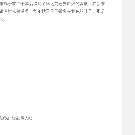
市终于在二十年后得到了比之前还要辉煌的发展，在新来
银杏树依然活着，每年秋天落下很多金黄色的叶子。那是
此。
,
,
旁观者
短篇
翼人纪