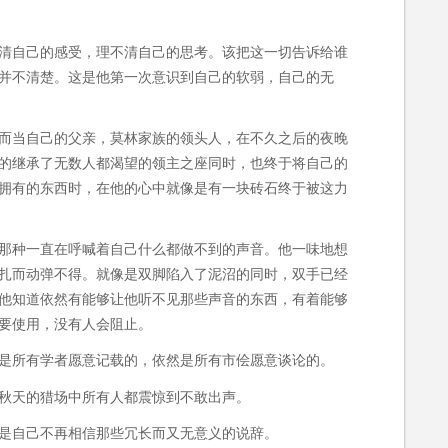
清自己的感受，理不清自己的思考。该把这一切告诉给谁
并不清楚。这是他第一次意识到自己的软弱，自己的无
而当自己的父亲，莫林家族的领头人，在不久之后的夜晚
的继承了无数人都渴望的领主之座同时，也终于将自己的
拥有的东西时，在他的心中就像是有一块砖石终于被这力
那种一直在呼喊着自己什么都做不到的声音。他一味地想
扎而动弹不得。就像是双脚陷入了泥沼的同时，双手已经
他知道依然有能够让他听不见那些声音的东西，有着能够
要使用，没有人会阻止。
是所有学者愿意记载的，依然是所有市侩愿意谈论的。
秋天的猎场中所有人都震惊到不敢出声。
是自己不再相信那些冗长而又无意义的说辞。