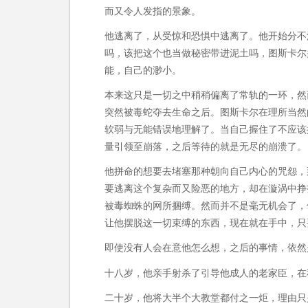
而又令人发指的景象。
他逃离了，从受惊和恐惧中逃离了。他开始分不
吗，该把这个也当做秘密带进泥土吗，图斯卡尔
能，自己的渺小。
本来这只是一切之中稍稍偏离了常轨的一环，然
突然被毒蛇夺去生命之后。图斯卡尔在理所当然
软弱与无能错误地理解了。当自己握住了不应该
量引领至崩落，之后等待的就是无尽的崩溃了。
他拼命的想要去堵塞那种朝向自己内心的咒怨，
要逃离这个复杂而又险恶的地方，却在漩涡中挣
被毒蜘蛛的网所捆缚。然而并不是毫无机会了，
让他摆脱这一切束缚的东西，现在就在手中，只
即使没有人会在意他怎么想，之后的事情，依然
十八岁，他亲手射杀了引导他成人的老家臣，在
二十岁，他将大半个大教堂都付之一炬，理由只