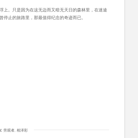
浮上。只是因为在这无边而又暗无天日的森林里，在迷途
曾停止的旅路里，那最值得纪念的奇迹而已。
:
,
旁观者
相泽彩