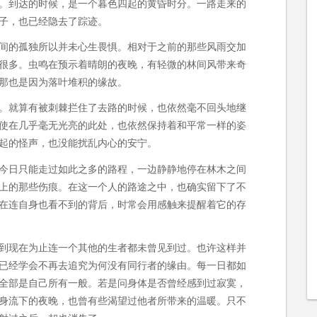
。到达的时候，是一个暮色四起的黄昏时分。一路走来的
子，也已经隐去了踪迹。
间的孤独所以并未心生畏惧。相对于之前的那些风雨交加
很多。虫鸣在预示着晴朗的夜晚，有轻微的林间风带来奇
那也是因为落叶堆积的缘故。
。就算有被刺棘拦住了去路的时候，也依然毫不回头地继
使在几乎毫无光亮的此处，也依然保持着和平常一样的姿
起的怪声，也没能扰乱内心的安宁。
今日只能走过如此之多的路程，一边静静地停在林木之间
上的那些伤痕。在这一个人的路途之中，也确实留下了不
在连自身也看不到的背后，时常会用感触来提醒着它的存
到现在为止连一个其他的生者都未曾见到过。也许这样并
已经学会不再去追究为何没有同行者的缘由。每一日都如
全部是自己所有一般。若是问身体是否曾经感到过寂寞，
身流下的夜晚，也曾有些渴望过他者所带来的温暖。只不