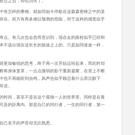
射过之后，却也消失了。
中有怎样的事物。就如同如今停歇在这森森密林之中的某
存在。前方有再多难以预测的危险，对于这样的感觉似乎
终点。有几次也会忽而意识到，现在走的路程似乎已经和
本不该出现在这长长的旅途之上的。只是如同迷途一样，
得更加敏锐的思考，终于再一次开始运转起来，而此时却
辉将身体笼罩，一点点微弱的影子重新凝聚，在背上不断
中也不再能听到虫鸣，风声也似乎顾忌着什么而沉默下
耳语。
的时间，甚至不是在这个孤独一人的世界里。同样是在黄
可及的距离内。那是自己的同行者，一生的同行者，第一
自己名字的声音却无比熟悉。