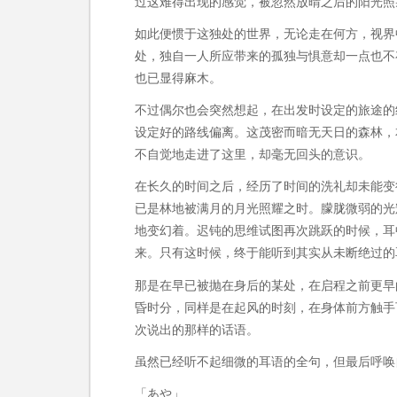
过这难得出现的感觉，被忽然放晴之后的阳光照
如此便惯于这独处的世界，无论走在何方，视界
处，独自一人所应带来的孤独与惧意却一点也不
也已显得麻木。
不过偶尔也会突然想起，在出发时设定的旅途的
设定好的路线偏离。这茂密而暗无天日的森林，
不自觉地走进了这里，却毫无回头的意识。
在长久的时间之后，经历了时间的洗礼却未能变
已是林地被满月的月光照耀之时。朦胧微弱的光
地变幻着。迟钝的思维试图再次跳跃的时候，耳
来。只有这时候，终于能听到其实从未断绝过的
那是在早已被抛在身后的某处，在启程之前更早
昏时分，同样是在起风的时刻，在身体前方触手
次说出的那样的话语。
虽然已经听不起细微的耳语的全句，但最后呼唤
「あや」