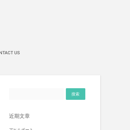
TACT US
搜
索：
近期文章
アヒルボート