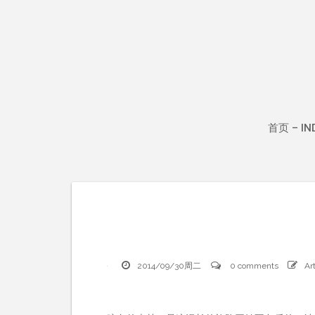
Skip
to
content
首页 – IN
2014/09/30周二
0 comments
Art