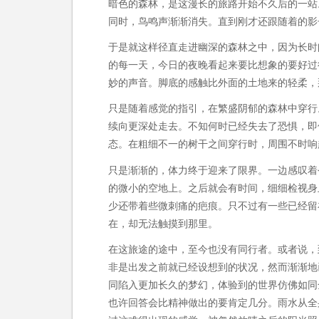
暗色的森林，是这漫长的旅路开始不久后的一站
同时，鸟鸣声渐渐消失。直到刚才还跟随着的影
于是就这样径直走进幽深的森林之中，因为长时
的每一天，今日的夜晚看起来要比想象的要好过
妙的声音。脚底的感触比外面的土地来的轻柔，
只是随着感觉的指引，在繁盛阴郁的森林中穿行
续向更深处走去。不知何时已经失去了恐惧，即
态。在粗细不一的树干之间穿行时，周围不时响
只是渐渐的，体力终于迎来了限界。一边感叹着
的微小的空地上。之后就会有时间，细细检视身
少还带着些微刺痛的疤痕。只不过有一些已经留
在，却无法触摸到那里。
在这旅途的途中，至今也没有同行者。或者说，
非是出发之前就已经设想到的状况，然而渐渐地
同陷入更加长久的梦幻，体验到的世界仿佛如同
也许回答会比精神做出的要肯定几分。雨水从全