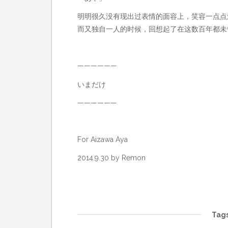
明明很久没有现出过表情的面容上，笑容一点点
而又独自一人的时候，回想起了在这数百年都未
——————
いまだけ
——————
For Aizawa Aya
2014.9.30 by Remon
Tags