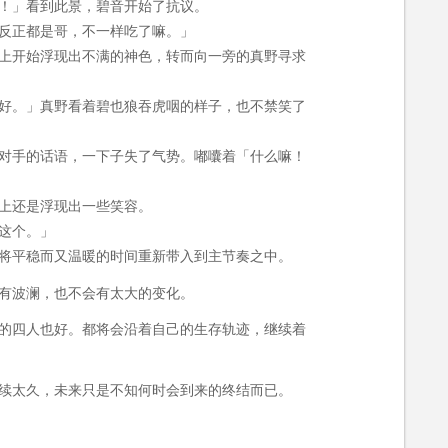
！」看到此景，碧音开始了抗议。
反正都是哥，不一样吃了嘛。」
上开始浮现出不满的神色，转而向一旁的真野寻求
好。」真野看着碧也狼吞虎咽的样子，也不禁笑了
对手的话语，一下子失了气势。嘟囔着「什么嘛！
上还是浮现出一些笑容。
这个。」
将平稳而又温暖的时间重新带入到主节奏之中。
有波澜，也不会有太大的变化。
的四人也好。都将会沿着自己的生存轨迹，继续着
续太久，未来只是不知何时会到来的终结而已。