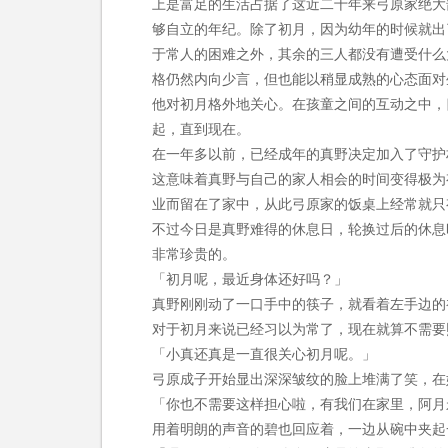
上是富足的生活占据了这近二十年来弓原家绝大
够自立的年纪。除了初月，因为幼年的时候就出
于常人的困难之外，其余的三人都没有遭受什么
格仍然内向少言，但也能以稍显成熟的心态面对
他对初月格外地关心。在孩童之间的互动之中，
起，直到现在。
在一年多以前，已经成年的真野决定加入了守护
这意味着真野与自己的家人相会的时间变得极为
业而留在了家中，从此弓原家的饭桌上经常就只
不过今日是真野难得的休息日，轮换过后的休息
非常珍贵的。
「初月呢，最近身体还好吗？」
真野刚刚动了一口手中的筷子，就看着左手边的
对于初月来说已经习以为常了，现在就算不需要
「小真还真是一直很关心初月呢。」
弓原成子开始显出深深皱纹的脸上堆满了笑，在
「你也不需要这样担心啦，有我们在家里，阿月
用着明朗的声音的碧也回应着，一边从碗中夹起