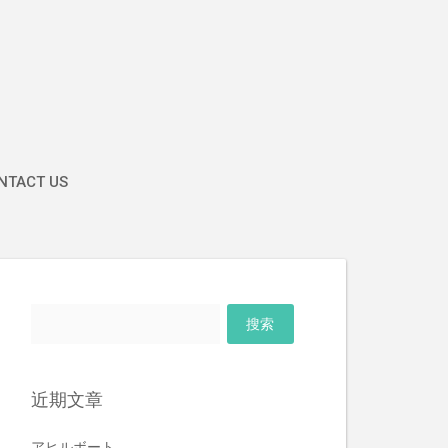
TACT US
搜
索：
近期文章
アヒルボート