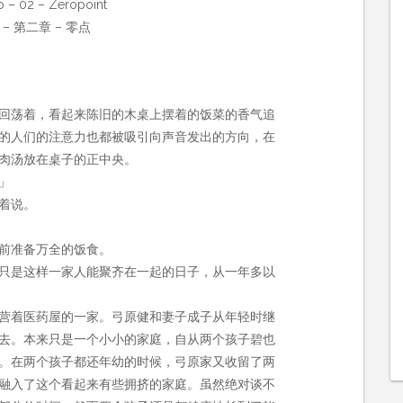
o – 02 – Zeropoint
– 第二章 – 零点
回荡着，看起来陈旧的木桌上摆着的饭菜的香气追
的人们的注意力也都被吸引向声音发出的方向，在
肉汤放在桌子的正中央。
」
着说。
前准备万全的饭食。
只是这样一家人能聚齐在一起的日子，从一年多以
营着医药屋的一家。弓原健和妻子成子从年轻时继
去。本来只是一个小小的家庭，自从两个孩子碧也
。在两个孩子都还年幼的时候，弓原家又收留了两
融入了这个看起来有些拥挤的家庭。虽然绝对谈不