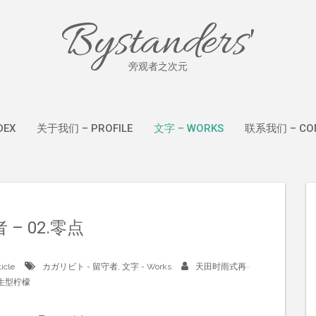
Bystanders'
旁观者之次元
DEX
关于我们 – PROFILE
文字 – WORKS
联系我们 – CON
 – 02.零点
ticle
カガリビト - 留守者
,
文字 - Works
天田时雨式再
生型柠檬