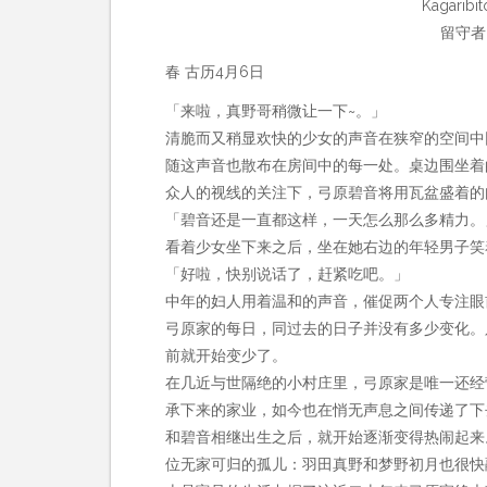
Kagaribit
留守者 
春 古历4月6日
「来啦，真野哥稍微让一下~。」
清脆而又稍显欢快的少女的声音在狭窄的空间中
随这声音也散布在房间中的每一处。桌边围坐着
众人的视线的关注下，弓原碧音将用瓦盆盛着的
「碧音还是一直都这样，一天怎么那么多精力。
看着少女坐下来之后，坐在她右边的年轻男子笑
「好啦，快别说话了，赶紧吃吧。」
中年的妇人用着温和的声音，催促两个人专注眼
弓原家的每日，同过去的日子并没有多少变化。
前就开始变少了。
在几近与世隔绝的小村庄里，弓原家是唯一还经
承下来的家业，如今也在悄无声息之间传递了下
和碧音相继出生之后，就开始逐渐变得热闹起来
位无家可归的孤儿：羽田真野和梦野初月也很快