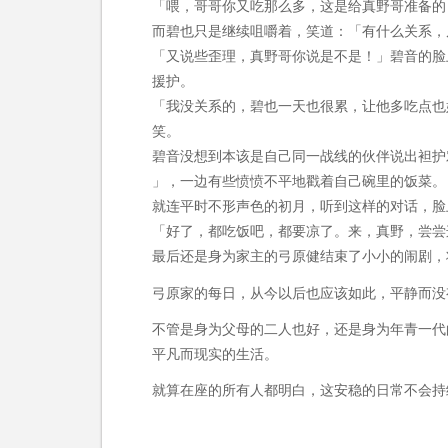
「喂，哥哥你又吃那么多，这是给真野哥准备的
而碧也只是继续咀嚼着，笑道：「有什么关系，
「又说些歪理，真野哥你说是不是！」碧音的脸
援护。
「我没关系的，碧也一天也很累，让他多吃点也
笑。
碧音没想到本该是自己同一战线的伙伴说出袒护
」，一边有些愤愤不平地戳着自己碗里的饭菜。
就连平时不形声色的初月，听到这样的对话，脸
「好了，都吃饭吧，都要凉了。来，真野，尝尝
最后还是身为家主的弓原健结束了小小的闹剧，
弓原家的每日，从今以后也应该如此，平静而没
不管是身为父母的二人也好，还是身为年青一代
平凡而现实的生活。
就算在座的所有人都明白，这安稳的日常不会持