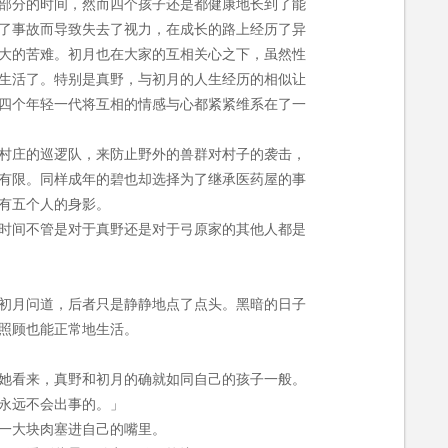
部分的时间，然而四个孩子还是都健康地长到了能
了事故而导致失去了视力，在成长的路上经历了异
大的苦难。初月也在大家的互相关心之下，虽然性
生活了。特别是真野，与初月的人生经历的相似让
四个年轻一代将互相的情感与心都紧紧维系在了一
村庄的巡逻队，来防止野外的兽群对村子的袭击，
有限。同样成年的碧也却选择为了继承医药屋的事
有五个人的身影。
时间不管是对于真野还是对于弓原家的其他人都是
初月问道，后者只是静静地点了点头。黑暗的日子
照顾也能正常地生活。
她看来，真野和初月的确就如同自己的孩子一般。
永远不会出事的。」
一大块肉塞进自己的嘴里。