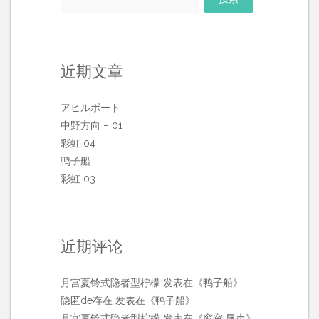
索：
近期文章
アヒルボート
中野方向 – 01
彩虹 04
鸭子船
彩虹 03
近期评论
月宫夏铃式隐者型柠檬
发表在《
鸭子船
》
隐匿de存在
发表在《
鸭子船
》
月宫夏铃式隐者型柠檬
发表在《
窗帘 尾声
》