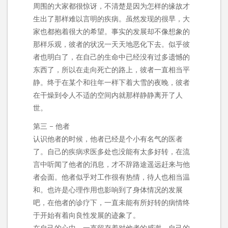
周围的大家都很惊讶，不清楚是因为怎样的缘故才
生出了那样难以言明的疾病。虽然发现的很早，大
家也都抱着很大的希望。事实的发展却不像想象的
那样乐观，彼者的状况一天天地恶化下去。似乎彼
者也明白了，在自己的生命中已经没有过多遗憾的
东西了，所以在走向死亡的路上，彼者一直相当平
静。终于在某个和往年一样下着大雪的夜晚，彼者
在干燥到令人不适的空间内就那样静静离开了人
世。
第三 – 他者
认识他者的时候，他者已经是个小有名气的医者
了。自己的疾病求医多处也没能有太多好转，在流
言中听闻了他者的消息，才不辞路途遥远赶来与他
者会面。他者似乎对工作很有热情，待人也相当温
和。也许是心理作用也影响到了身体情况的发展
吧，在他者的诊疗下，一直未能有所好转的病情终
于开始有着向良性发展的迹象了。
在自己的心中，一直留存着对他者的感谢，自己的