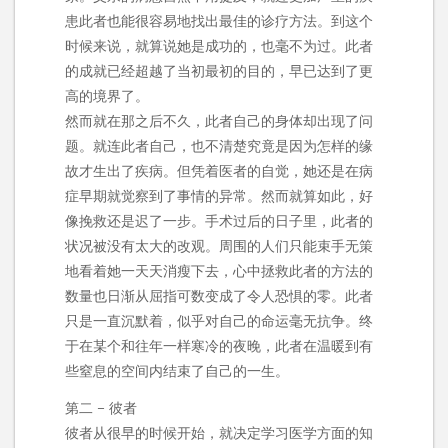
患此者也能很容易地找出最佳的诊疗方法。到这个
时候来说，就算说她是成功的，也毫不为过。此者
的成就已经超越了当初最初的目的，早已达到了更
高的境界了。
然而就在那之后不久，此者自己的身体却出现了问
题。就连此者自己，也不清楚究竟是因为怎样的缘
故才生出了疾病。但凭着医者的自觉，她还是在病
症早期就觉察到了事情的异常。然而就算如此，好
像挽救还是迟了一步。手术过后的日子里，此者的
状况被没有太大的改观。周围的人们只能束手无策
地看着她一天天消瘦下去，心中拯救此者的方法的
数量也日渐从屈指可数变成了令人恐惧的零。此者
只是一直沉默着，似乎对自己的命运毫无抗争。终
于在某个和往年一样寒冷的夜晚，此者在温暖到有
些窒息的空间内结束了自己的一生。
第二 – 彼者
彼者从很早的时候开始，就决定学习医学方面的知