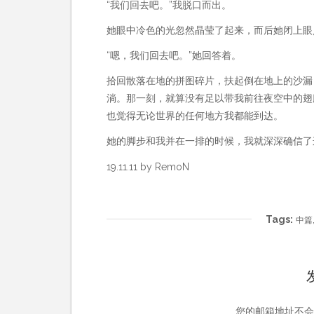
“我们回去吧。”我脱口而出。
她眼中冷色的光忽然晶莹了起来，而后她闭上眼
“嗯，我们回去吧。”她回答着。
拾回散落在地的拼图碎片，扶起倒在地上的沙漏
淌。那一刻，就算没有足以带我前往夜空中的翅
也觉得无论世界的任何地方我都能到达。
她的脚步和我并在一排的时候，我就深深确信了
19.11.11 by RemoN
Tags:
中篇
您的邮箱地址不会