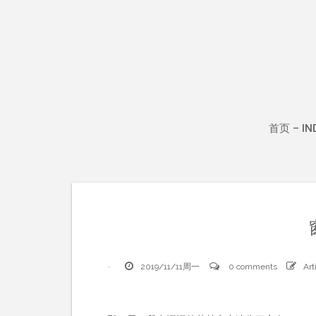
Skip
to
content
首页 – IN
2019/11/11周一
0 comments
Art