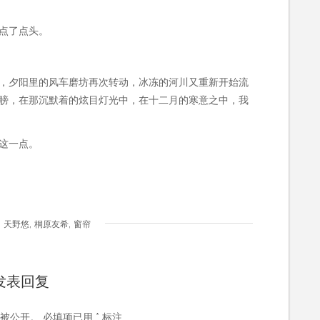
点了点头。
，夕阳里的风车磨坊再次转动，冰冻的河川又重新开始流
膀，在那沉默着的炫目灯光中，在十二月的寒意之中，我
这一点。
,
,
,
天野悠
桐原友希
窗帘
发表回复
被公开。
必填项已用
*
标注