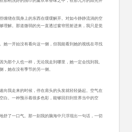
在那刚洗好的围巾的薰衣草香味之中，在那九月的阳光开
些缠绕在我身上的东西在缓缓解开。对如今静静流淌的空
够理解。那道微弱的光一直透过窗帘照射进来，我只是觉
。她一开始没有看向这一侧，但我能看到她的视线在寻找
因为那个人也一样，无论我走到哪里，她一定会找到我。
侧，她在没有季节的另一侧。
速向我走来的时候，停在肩头的头发就轻轻扬起。空气在
空白。一种预示着很多色彩，能够回归到世界当中的空
地舒了一口气。那一刻我的脑海中只浮现出一句话，一切