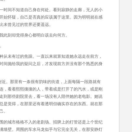
一时间不知道自己身在何处。看到寂静的走廊，无人的小
开始怀疑，自己是否真的应该属于这里。因为明明就在感
比未曾见过的世界还要遥远。
我此刻却觉得身心都明白该去向何方。
。
种从未有过的焦躁。一直以来就算知道她永远走在前方，
时间抛给我的疑问之后，才发现前方并没有那个熟悉的身
附近。那里有一条很有韵味的街道，上面每隔一段路就有
连，看着熙熙攘攘的人，带着或是打开了的汽水，或是刚
走到那些剧院里去，看一场没有人陪伴她的老电影。她说
总是觉得，在那里还有着透明但确实存在的东西。就在那
己。
围的城市格格不入的老剧场。招牌上的灯管还是上个世纪
满墙壁。周围的车水马龙似乎与它完全无关，在那安静灯