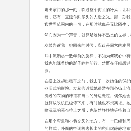
走出家门的那一刻，吹过整个街区的冷风，让我
巷，还有一直延伸到尽头的人造之光。那一刻我
官世界范围内的一切，在那时就像是无比陌生，
然而因为一个声音，就算是这样不熟悉的世界，
友希告诉我，她回来的时候，应该是周六的凌晨
耳中流淌起十数年前的旋律，不知为何我心中有
我也能踩着她的影子静静前行。然而在仔细想过
影。
在搭上这趟出租车之前，我去了一次她住的S站
些旧式的影院。友希告诉我她很爱在那条街上流
洗过的衣物的味道在自己的身边走过。偶尔她会
就算放映机已经停下来，有时她也不想离场。她
暗沉沉的幕布拉上之后，也依然静静地等待着自
在那个弯道和小巷交叉的地方，有一个已经和周
的样式，外面的空调机边长出的爬山虎静静地布