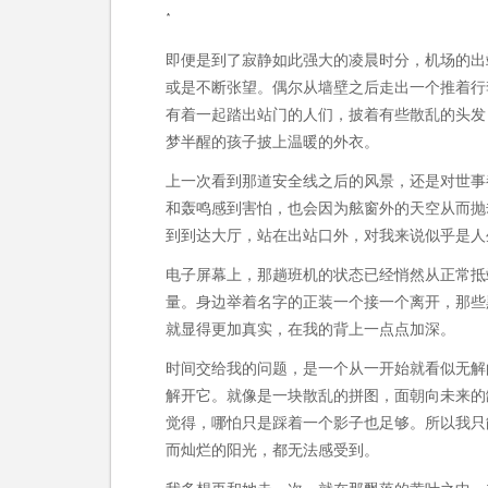
*
即便是到了寂静如此强大的凌晨时分，机场的出
或是不断张望。偶尔从墙壁之后走出一个推着行
有着一起踏出站门的人们，披着有些散乱的头发
梦半醒的孩子披上温暖的外衣。
上一次看到那道安全线之后的风景，还是对世事
和轰鸣感到害怕，也会因为舷窗外的天空从而抛
到到达大厅，站在出站口外，对我来说似乎是人
电子屏幕上，那趟班机的状态已经悄然从正常抵
量。身边举着名字的正装一个接一个离开，那些
就显得更加真实，在我的背上一点点加深。
时间交给我的问题，是一个从一开始就看似无解
解开它。就像是一块散乱的拼图，面朝向未来的
觉得，哪怕只是踩着一个影子也足够。所以我只
而灿烂的阳光，都无法感受到。