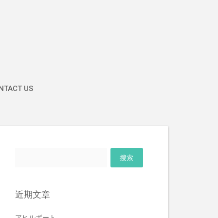
TACT US
搜
索：
近期文章
アヒルボート