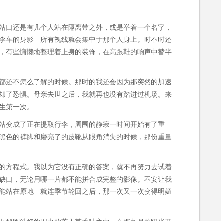
站口还是有几个人站在隔离带之外，或是举着一个名字，
李车的身影，所有视线就会集中于那个人身上。时不时还
，有些慵懒地整理着上身的装饰，在高跟鞋的响声中替半
都还不怎么了解的时候。那时的我还会因为那突然的加速
却了恐惧。母亲去世之后，我就再也没有踏进过机场。来
生第一次。
站变成了正在提取行李，周围的静寂一时间开始有了重
黑色的裤脚和磨亮了的皮靴从眼角消失的时候，那份重量
的方程式。我以为它没有正确的答案，就不再努力去试着
缺口，无论用哪一片都不能拼合成完整的影像。不安让我
能站在原地，就连季节轮回之后，那一次又一次变得明媚