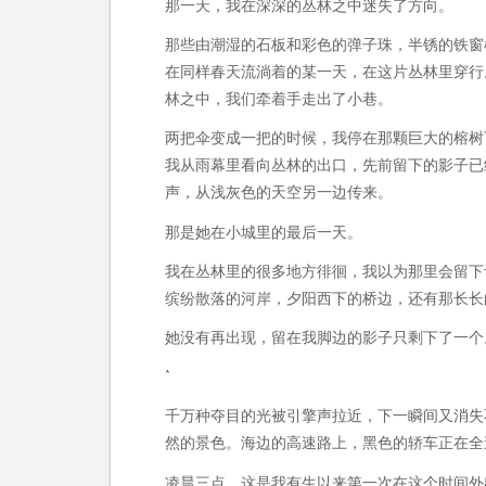
那一天，我在深深的丛林之中迷失了方向。
那些由潮湿的石板和彩色的弹子珠，半锈的铁窗
在同样春天流淌着的某一天，在这片丛林里穿行
林之中，我们牵着手走出了小巷。
两把伞变成一把的时候，我停在那颗巨大的榕树
我从雨幕里看向丛林的出口，先前留下的影子已
声，从浅灰色的天空另一边传来。
那是她在小城里的最后一天。
我在丛林里的很多地方徘徊，我以为那里会留下
缤纷散落的河岸，夕阳西下的桥边，还有那长长
她没有再出现，留在我脚边的影子只剩下了一个
*
千万种夺目的光被引擎声拉近，下一瞬间又消失
然的景色。海边的高速路上，黑色的轿车正在全
凌晨三点，这是我有生以来第一次在这个时间外