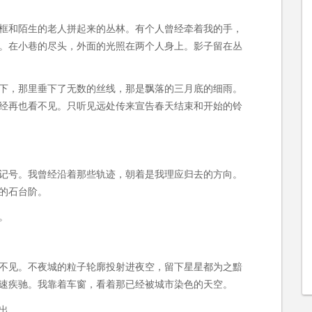
框和陌生的老人拼起来的丛林。有个人曾经牵着我的手，
。在小巷的尽头，外面的光照在两个人身上。影子留在丛
下，那里垂下了无数的丝线，那是飘落的三月底的细雨。
经再也看不见。只听见远处传来宣告春天结束和开始的铃
记号。我曾经沿着那些轨迹，朝着是我理应归去的方向。
的石台阶。
。
不见。不夜城的粒子轮廓投射进夜空，留下星星都为之黯
速疾驰。我靠着车窗，看着那已经被城市染色的天空。
出。