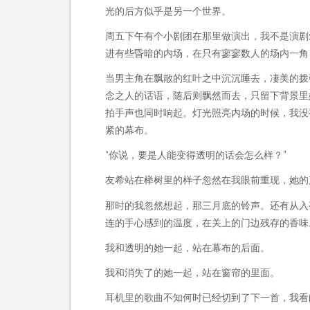
光的后方似乎是另一个世界。
周五下午有个小剧团在那里做演出，我不是演剧
进有些昏暗的内场，在只有寥寥数人的场内一角
当男主角在飘散的红叶之中沉沉睡去，凄美的拨
念之人的话语，随后则飘然而去，只留下背景里
拍手声也同时响起。灯光照亮内场的时候，我没
紧的幕布。
“你说，要是人能变得透明的话会怎么样？”
友希站在榉树里的样子忽然在我眼前重现，她的
那时的我忽然想起，那三月底的铃声。还有从入
连的手心感到的温度，在关上的门边残存的香味
我和透明的她一起，站在幕布的后面。
我和消失了的她一起，站在窗帘的里面。
耳机里的歌曲不知何时已经切到了下一首，我看