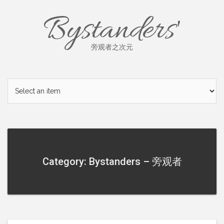
Skip
Bystanders'
to
content
旁观者之次元
Category: Bystanders – 旁观者