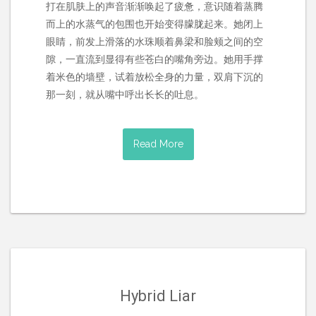
打在肌肤上的声音渐渐唤起了疲惫，意识随着蒸腾
而上的水蒸气的包围也开始变得朦胧起来。她闭上
眼睛，前发上滑落的水珠顺着鼻梁和脸颊之间的空
隙，一直流到显得有些苍白的嘴角旁边。她用手撑
着米色的墙壁，试着放松全身的力量，双肩下沉的
那一刻，就从嘴中呼出长长的吐息。
Read More
Hybrid Liar