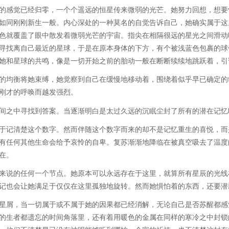
的感觉已经归零，一个个遥远的恒星传来微弱的光芒。她努力回想，想要
如同刚刚新生一般。内心深处的一种莫名的自觉告诉自己，她确实属于这
色就覆盖了眼中散发着微弱光芒的宇宙。指尖在相隔很远的星光之间滑动
寻找离自己最近的星球，于是在原本身体的下方，有个被浅蓝色包裹的球
她和星球的共鸣，像是一切开始之前的胎动一般在断断续续地跳跃着，引
的均衡将她束缚，她觉察到自己在缓慢地移动着，围绕着似乎早已确定的
刚才的呼唤而越发强烈。
间之中寻找到答案。当逐渐明白是太过久远的沉眠尘封了所有的潜在记忆
于记清楚这个数字。然而伴随这个数字而来的却不是记忆重生的喜悦，而
有任何其他生命会给予哀怜的自卑。复苏渐渐地降临在被真空吸去了温度
在。
来说的任何一个节点。她原本可以永远存在于这里，就算所有星辰的光线
记也会让她满足于仅仅在这里孤独地旋转。然而她惧怕着的东西，还要潜
星屑，当一切属于或不属于她的因果都已经消解，无论自己是否苏醒都感
的生者都遗忘的时间角落里，还有着用暖色的金属在同样的寒冷之中封锁