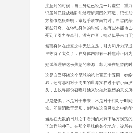
注意到的时候，自己身边已经是一片虚空，重力
识虽然已经成熟到能够理解周围的环境，记忆却
方都依然很鲜明，举起手放在面前时，白皙的颜
有些好奇。在转动身体的时候，她有些本能地去
受到了引力在牵引。没有声音，鸣动似乎来自于
然而身体在虚空之中无法立足，引力和斥力形成
里等待了太久了，在身体内部有一种焦躁正因为
她试着理解这份焦急的来源，却无法在短暂的时
这是自己环绕这个星球的第七百五十五周，她终
独，还有那相对于周围的世界实在过于渺小而没
头，去找寻那份召唤对她来说如此强烈的意义所
那是恐惧，不是对于未来，不是对于相对于时间
埃。即便消散于无形，刻印在这份灵魂之中的印
当她在无数的日月之中看到的只剩下远方飘荡的
了怎样的种子。在那个星球的某个地方，被所有