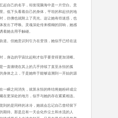
忆起自己的名字，却发现脑海中是一片空白。意
里。低下头看着自己的身体，平坦的和起伏的地
时，仿佛也就附上了亮光。这让她有些迷惑，也
体发出了呼唤。灵魂深处传来模糊的回响，她感
诱着她去用手触碰。
轨道。但她意识到引力在变强，她似乎已经在这
时，身边的宇宙比起刚才似乎要变得更加清晰。
是一直缠绕在其上的几乎持续了直至永恒的孤
的身体之上，于是她终于能够追溯到一开始的源
在一瞬之间消失，就算永恒的终结将她粉碎成尘
藏在更深处的地方，似乎与她的存在紧紧相连。
觉到的是同样的冰冷，她就会忘记自己曾经留下
的期待。那是总有一天会化作尘土和水流的人