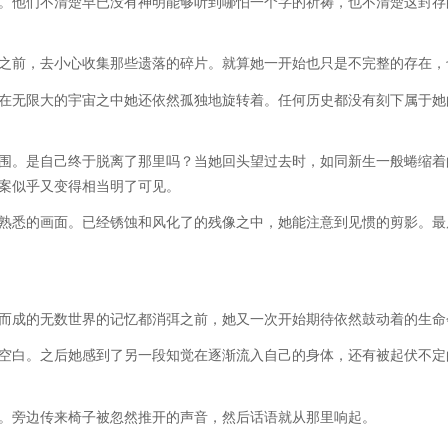
。他们不清楚早已没有神明能够听到哪怕一个字的祈祷，也不清楚这封存
之前，去小心收集那些遗落的碎片。就算她一开始也只是不完整的存在，
在无限大的宇宙之中她还依然孤独地旋转着。任何历史都没有刻下属于她
围。是自己终于脱离了那里吗？当她回头望过去时，如同新生一般蜷缩着
案似乎又变得相当明了可见。
熟悉的画面。已经锈蚀和风化了的残像之中，她能注意到见惯的剪影。最
而成的无数世界的记忆都消弭之前，她又一次开始期待依然鼓动着的生命
空白。之后她感到了另一段知觉在逐渐流入自己的身体，还有被起伏不定
。旁边传来椅子被忽然推开的声音，然后话语就从那里响起。