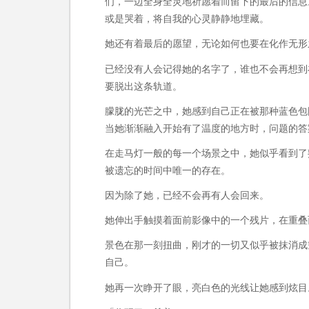
们，一边全身全灵地祈愿着而留下的最后的信息
或是哭着，将自我的心灵静静地埋藏。
她还有着最后的愿望，无论如何也要在化作无形
已经没有人会记得她的名字了，谁也不会再想到
要脱出这条轨道。
朦胧的光芒之中，她感到自己正在被那种蓝色包
当她渐渐融入开始有了温度的地方时，问题的答
在走马灯一般的每一个场景之中，她似乎看到了
被遗忘的时间中唯一的存在。
因为除了她，已经不会再有人会回来。
她伸出手触摸着面前影像中的一个残片，在重叠
景色在那一刻扭曲，刚才的一切又似乎被抹消成
自己。
她再一次睁开了眼，亮白色的光线让她感到炫目