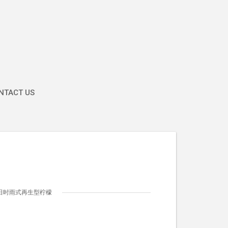
TACT US
田时雨式再生型柠檬