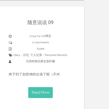
随意说说 09
2014/12/26周五
0 comments
Aside
Diary - 日记
,
个人记录 - Personal Records
天田时雨式再生型柠檬
终于到了创世神的出场了呢（不对
Read More