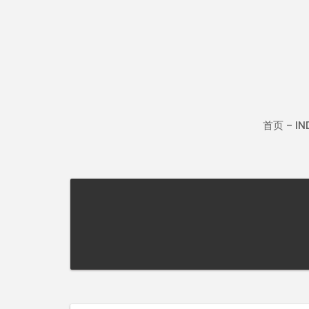
Skip
to
content
首页 – IN