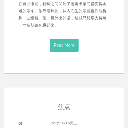
在自己眼前，转瞬之间又到了连走出家门都变得困
难的寒冬。依靠着热饮，从内而生的寒意也许能得
到一些缓解。但一旦外出的话，结城只想尽力将每
一寸皮肤都包裹起来。
Read More
焦点
2017/12/20周三