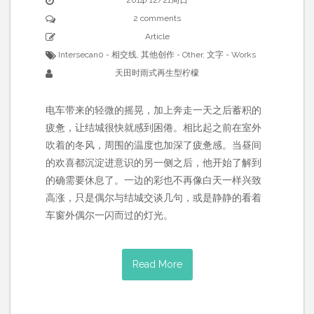
2014/12/21周日
2 comments
Article
Intersecan0 - 相交线
,
其他创作 - Other
,
文字 - Works
天田时雨式再生型柠檬
电车带来的轻微的摇晃，加上奔走一天之后蓄积的
疲惫，让结城很快就感到困倦。相比起之前在室外
吹着的冬风，周围的温度也加深了疲惫感。当昼间
的欢喜都沉淀进意识的另一侧之后，他开始了解到
的确需要休息了。一边的彩也不再像白天一样兴致
高涨，只是偶尔与结城交谈几句，或是静静的看着
车窗外偶尔一闪而过的灯光。
Read More