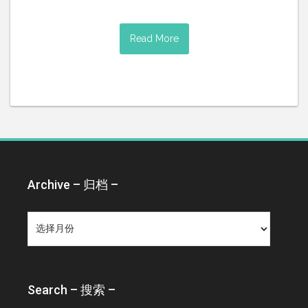
Read More
Archive – 归档 –
Archive
–
归
档
–
Search – 搜索 –