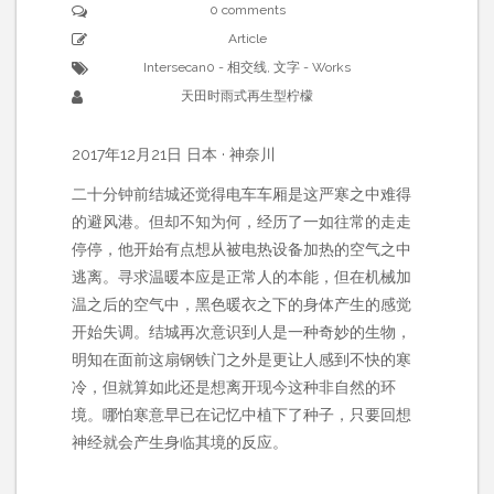
0 comments
Article
Intersecan0 - 相交线
,
文字 - Works
天田时雨式再生型柠檬
2017年12月21日 日本 · 神奈川
二十分钟前结城还觉得电车车厢是这严寒之中难得
的避风港。但却不知为何，经历了一如往常的走走
停停，他开始有点想从被电热设备加热的空气之中
逃离。寻求温暖本应是正常人的本能，但在机械加
温之后的空气中，黑色暖衣之下的身体产生的感觉
开始失调。结城再次意识到人是一种奇妙的生物，
明知在面前这扇钢铁门之外是更让人感到不快的寒
冷，但就算如此还是想离开现今这种非自然的环
境。哪怕寒意早已在记忆中植下了种子，只要回想
神经就会产生身临其境的反应。