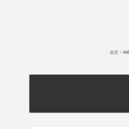
Skip
to
content
首页 – IN