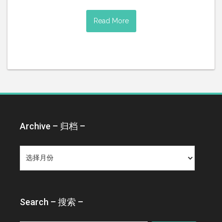
Read More
Archive – 归档 –
Archive
–
归
档
–
Search – 搜索 –